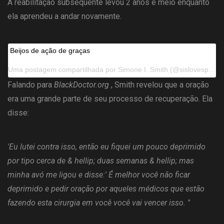
A reabilitação subsequente levou 2 anos e meio enquanto
ela aprendeu a andar novamente.
Beijos de ação de graças
Uma postagem compartilhada por
Simone I. Smith
(@sislovespurple) em 27 de novembro de 2014 às 21:42 PST
Falando para
BlackDoctor.org
, Smith revelou que a oração
era uma grande parte de seu processo de recuperação. Ela
disse:
'Eu lutei contra isso, então eu fiquei um pouco deprimido
por tipo cerca de & hellip; duas semanas & hellip; mas
minha avó me ligou e disse:' É melhor você não ficar
deprimido e pedir oração por aqueles médicos que estão
fazendo esta cirurgia em você você vai vencer isso. ''